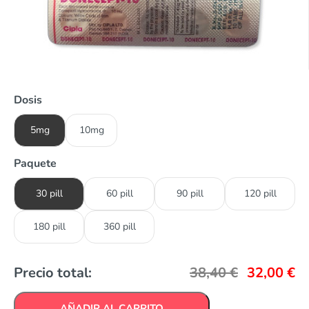
Dosis
5mg
10mg
Paquete
30 pill
60 pill
90 pill
120 pill
180 pill
360 pill
Precio total:
38,40
€
32,00
€
AÑADIR AL CARRITO