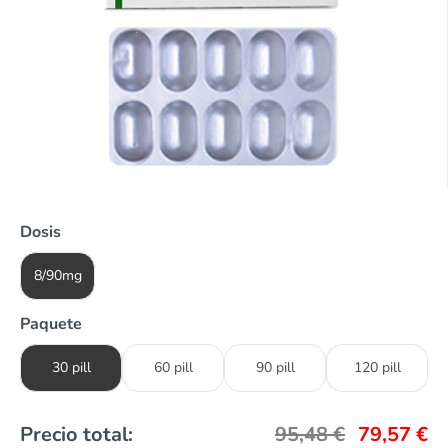
Dosis
8/90mg
Paquete
30 pill
60 pill
90 pill
120 pill
Precio total:
95,48
€
79,57
€