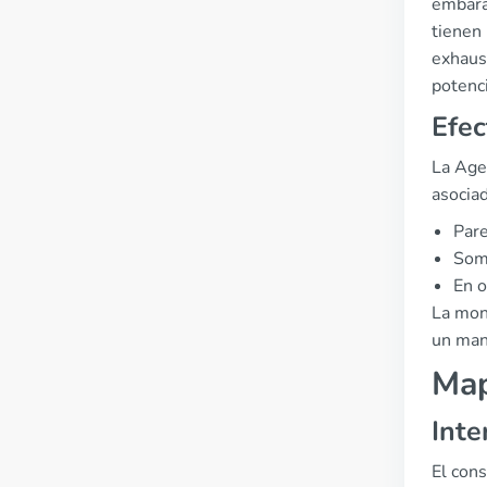
embara
tienen 
exhaust
potenc
Efec
La Age
asocia
Pare
Som
En o
La mon
un man
Map
Inte
El cons