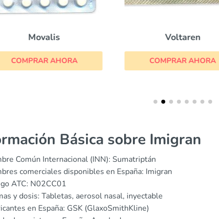
Movalis
Voltaren
COMPRAR AHORA
COMPRAR AHORA
ormación Básica sobre Imigran
bre Común Internacional (INN): Sumatriptán
res comerciales disponibles en España: Imigran
igo ATC: N02CC01
as y dosis: Tabletas, aerosol nasal, inyectable
icantes en España: GSK (GlaxoSmithKline)