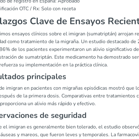
do de registro en España: Aprobado
ificación OTC / Rx: Solo con receta
lazgos Clave de Ensayos Recien
imos ensayos clínicos sobre el imigran (sumatriptán) arrojan r
dad como tratamiento de la migraña. Un estudio destacado de 2
86% de los pacientes experimentaron un alivio significativo de
stración de sumatriptán. Este medicamento ha demostrado ser e
refuerza su implementación en la práctica clínica.
ltados principales
 de imigran en pacientes con migrañas episódicas mostró que l
spués de la primera dosis. Comparativas entre tratamientos c
proporciona un alivio más rápido y efectivo.
rvaciones de seguridad
 el imigran es generalmente bien tolerado, el estudio observ
áuseas y mareos, que fueron leves y temporales. La farmacovigi