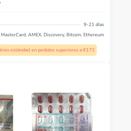
?
9-21 días
, MasterCard, AMEX, Discovery, Bitcoin, Ethereum
 aéreo estándar) en pedidos superiores a €172