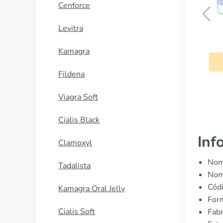
Cenforce
Levitra
Neurontin
Kamagra
COMPRAR AHORA
Fildena
Viagra Soft
Cialis Black
Inf
Clamoxyl
Nom
Tadalista
Nomb
Cód
Kamagra Oral Jelly
Form
Cialis Soft
Fabr