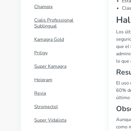
Esta
Champix
Clas
Hal
Cialis Professional
Sublingual
Los últ
seguri
Kamagra Gold
que el 
Priligy
admini
lo que 
Super Kamagra
Resu
Heipram
El uso
60% de
Revia
último 
Stromectol
Obse
Aunque
Super Vidalista
como n