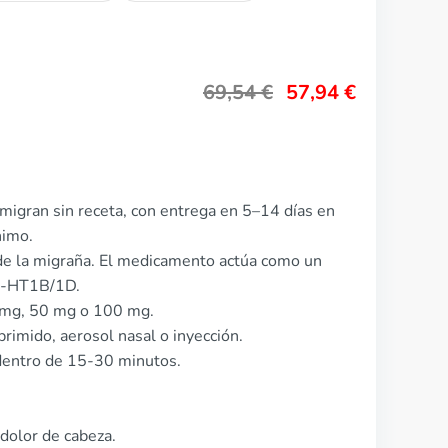
69,54
€
57,94
€
migran sin receta, con entrega en 5–14 días en
nimo.
o de la migraña. El medicamento actúa como un
 5-HT1B/1D.
5 mg, 50 mg o 100 mg.
rimido, aerosol nasal o inyección.
dentro de 15-30 minutos.
dolor de cabeza.