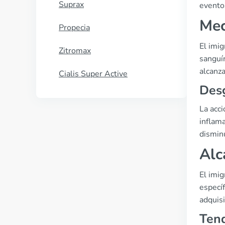
Suprax
eventos
Mec
Propecia
El imi
Zitromax
sanguín
alcanza
Cialis Super Active
Desg
La acci
inflam
disminu
Alc
El imi
específ
adquis
Tend