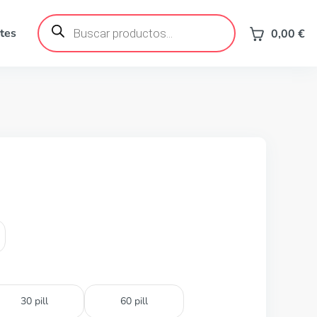
Búsqueda
de
tes
0,00
€
productos
30 pill
60 pill