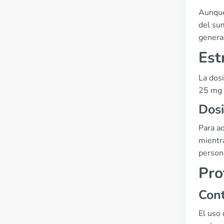
Aunque
del su
genera
Est
La dos
25 mg 
Dosi
Para a
mientra
person
Pro
Cont
El uso 