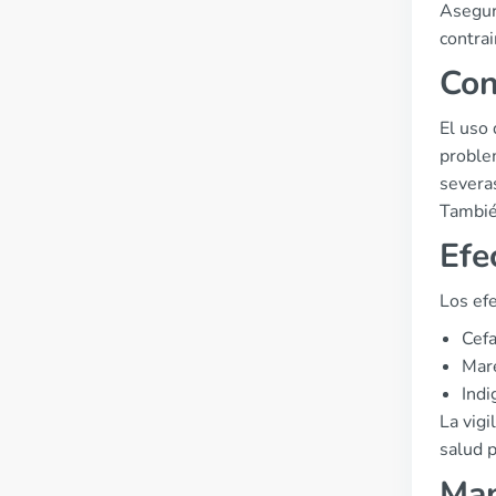
Asegura
contra
Con
El uso 
proble
severas
Tambié
Efe
Los ef
Cefa
Mar
Indi
La vig
salud 
Map