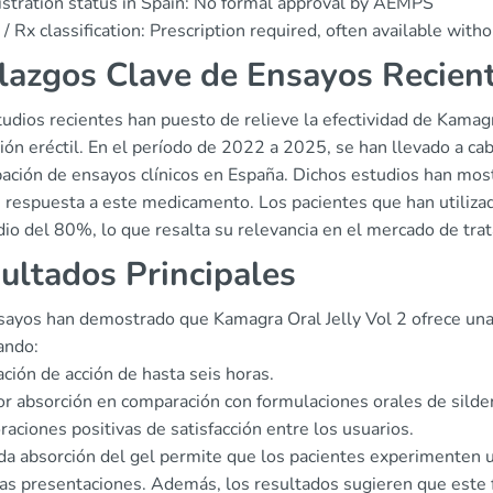
stration status in Spain: No formal approval by AEMPS
/ Rx classification: Prescription required, often available witho
lazgos Clave de Ensayos Recien
udios recientes han puesto de relieve la efectividad de Kamagr
ión eréctil. En el período de 2022 a 2025, se han llevado a cab
pación de ensayos clínicos en España. Dichos estudios han mos
e respuesta a este medicamento. Los pacientes que han utiliza
o del 80%, lo que resalta su relevancia en el mercado de trata
ultados Principales
ayos han demostrado que Kamagra Oral Jelly Vol 2 ofrece una me
ando:
ción de acción de hasta seis horas.
r absorción en comparación con formulaciones orales de silden
raciones positivas de satisfacción entre los usuarios.
ida absorción del gel permite que los pacientes experimenten
as presentaciones. Además, los resultados sugieren que este f