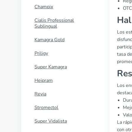
Regi
Champix
OTC 
Hal
Cialis Professional
Sublingual
Los est
disfunc
Kamagra Gold
partici
Priligy
tasa d
promedi
Super Kamagra
Res
Heipram
Los ens
destac
Revia
Dura
Stromectol
Mejo
Valo
Super Vidalista
La ráp
con otr