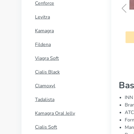
Cenforce
Levitra
Lasix
Kamagra
COMPRAR AHORA
Fildena
Viagra Soft
Cialis Black
Bas
Clamoxyl
INN 
Tadalista
Bran
ATC
Kamagra Oral Jelly
Form
Cialis Soft
Manu