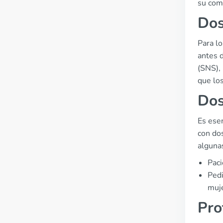
su comp
Dos
Para l
antes d
(SNS), 
que los
Dos
Es esen
con do
algunas
Paci
Pedi
muj
Pro