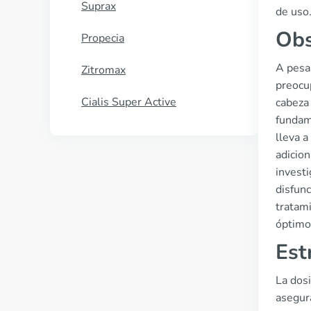
Suprax
de uso
Obs
Propecia
A pesar
Zitromax
preocu
Cialis Super Active
cabeza 
fundam
lleva a
adicio
investi
disfunc
tratami
óptimo
Est
La dosi
asegura