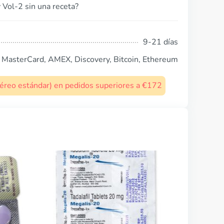
 Vol-2 sin una receta?
9-21 días
, MasterCard, AMEX, Discovery, Bitcoin, Ethereum
 aéreo estándar) en pedidos superiores a €172