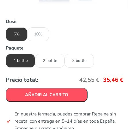
Dosis
5%
10%
Paquete
1 bottle
2 bottle
3 bottle
Precio total:
42,55
€
35,46
€
AÑADIR AL CARRITO
En nuestra farmacia, puedes comprar Regaine sin
receta, con entrega en 5–14 días en toda España.
Empaque discreto y anónimo.