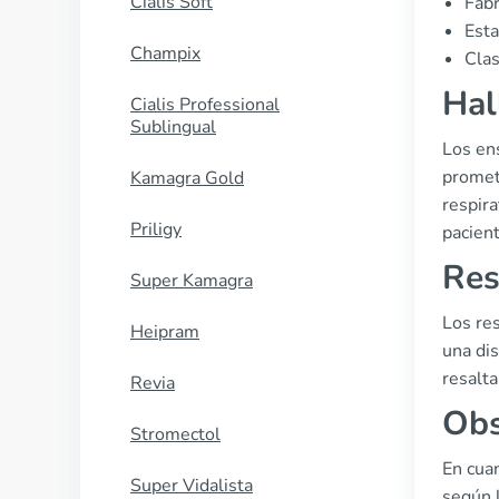
Cialis Soft
Fabr
Esta
Champix
Clas
Hal
Cialis Professional
Sublingual
Los en
promet
Kamagra Gold
respira
Priligy
pacien
Res
Super Kamagra
Los re
Heipram
una dis
resalta
Revia
Obs
Stromectol
En cuan
Super Vidalista
según l