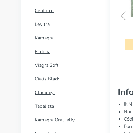
Cenforce
Levitra
Eritromicina
Kamagra
COMPRAR AHORA
Fildena
Viagra Soft
Cialis Black
Inf
Clamoxyl
INN 
Tadalista
Nomb
Cód
Kamagra Oral Jelly
Form