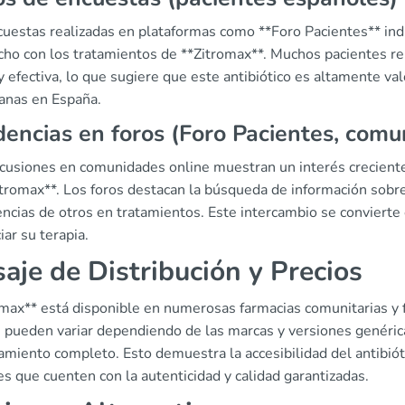
cuestas realizadas en plataformas como **Foro Pacientes** indi
echo con los tratamientos de **Zitromax**. Muchos pacientes r
y efectiva, lo que sugiere que este antibiótico es altamente va
ianas en España.
encias en foros (Foro Pacientes, comu
scusiones en comunidades online muestran un interés crecient
itromax**. Los foros destacan la búsqueda de información sobre
encias de otros en tratamientos. Este intercambio se convierte
ciar su terapia.
saje de Distribución y Precios
omax** está disponible en numerosas farmacias comunitarias y 
s pueden variar dependiendo de las marcas y versiones genéric
amiento completo. Esto demuestra la accesibilidad del antibiót
s que cuenten con la autenticidad y calidad garantizadas.