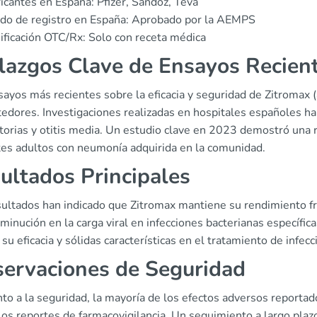
icantes en España: Pfizer, Sandoz, Teva
do de registro en España: Aprobado por la AEMPS
ificación OTC/Rx: Solo con receta médica
lazgos Clave de Ensayos Recien
sayos más recientes sobre la eficacia y seguridad de Zitromax 
edores. Investigaciones realizadas en hospitales españoles han
torias y otitis media. Un estudio clave en 2023 demostró una r
tes adultos con neumonía adquirida en la comunidad.
ultados Principales
sultados han indicado que Zitromax mantiene su rendimiento 
minución en la carga viral en infecciones bacterianas específica
 su eficacia y sólidas características en el tratamiento de infecc
ervaciones de Seguridad
to a la seguridad, la mayoría de los efectos adversos reportad
os reportes de farmacovigilancia. Un seguimiento a largo plaz