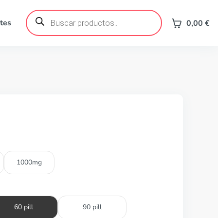
Búsqueda
de
tes
0,00
€
productos
1000mg
60 pill
90 pill