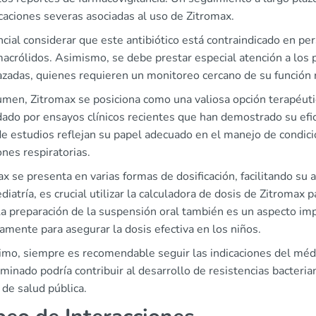
caciones severas asociadas al uso de Zitromax.
cial considerar que este antibiótico está contraindicado en per
macrólidos. Asimismo, se debe prestar especial atención a los 
zadas, quienes requieren un monitoreo cercano de su función r
umen, Zitromax se posiciona como una valiosa opción terapéutic
ado por ensayos clínicos recientes que han demostrado su efic
e estudios reflejan su papel adecuado en el manejo de condici
ones respiratorias.
x se presenta en varias formas de dosificación, facilitando su
diatría, es crucial utilizar la calculadora de dosis de Zitromax
a preparación de la suspensión oral también es un aspecto imp
amente para asegurar la dosis efectiva en los niños.
timo, siempre es recomendable seguir las indicaciones del méd
iminado podría contribuir al desarrollo de resistencias bacteri
de salud pública.