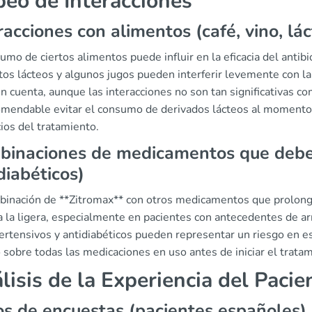
eo de Interacciones
racciones con alimentos (café, vino, lá
umo de ciertos alimentos puede influir en la eficacia del antib
tos lácteos y algunos jugos pueden interferir levemente con la
n cuenta, aunque las interacciones no son tan significativas co
omendable evitar el consumo de derivados lácteos al momento
ios del tratamiento.
inaciones de medicamentos que deben 
diabéticos)
binación de **Zitromax** con otros medicamentos que prolong
a la ligera, especialmente en pacientes con antecedentes de 
ertensivos y antidiabéticos pueden representar un riesgo en es
sobre todas las medicaciones en uso antes de iniciar el trata
lisis de la Experiencia del Pacie
s de encuestas (pacientes españoles)