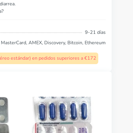
diarrea.
a?
9-21 días
, MasterCard, AMEX, Discovery, Bitcoin, Ethereum
 aéreo estándar) en pedidos superiores a €172