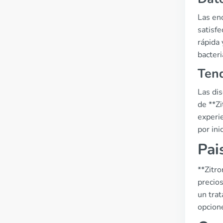
Las en
satisf
rápida 
bacter
Tend
Las di
de **Z
experi
por ini
Pai
**Zitr
precio
un trat
opcione