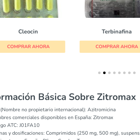
Cleocin
Terbinafina
COMPRAR AHORA
COMPRAR AHORA
ormación Básica Sobre Zitromax
(Nombre no propietario internacional): Azitromicina
res comerciales disponibles en España: Zitromax
igo ATC: J01FA10
as y dosificaciones: Comprimidos (250 mg, 500 mg), suspens