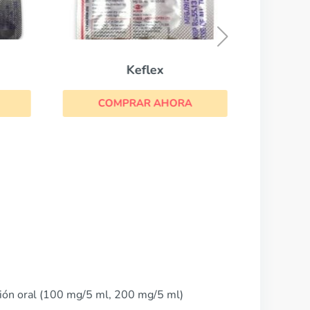
CO
Keflex
COMPRAR AHORA
ión oral (100 mg/5 ml, 200 mg/5 ml)