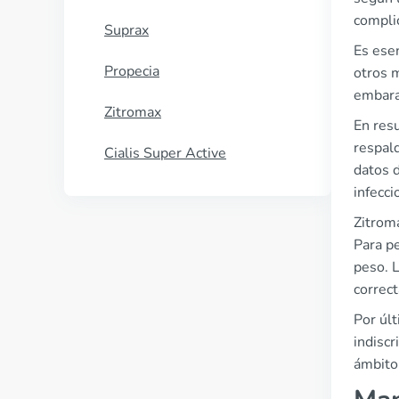
compli
Suprax
Es esen
Propecia
otros 
embara
Zitromax
En res
respald
Cialis Super Active
datos d
infecci
Zitroma
Para pe
peso. L
correct
Por úl
indiscr
ámbito 