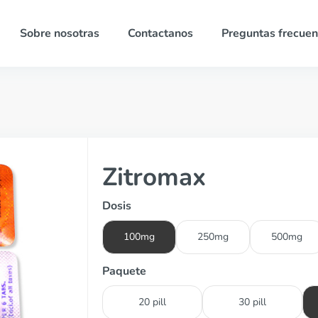
Sobre nosotras
Contactanos
Preguntas frecuen
Zitromax
Dosis
100mg
250mg
500mg
Paquete
20 pill
30 pill