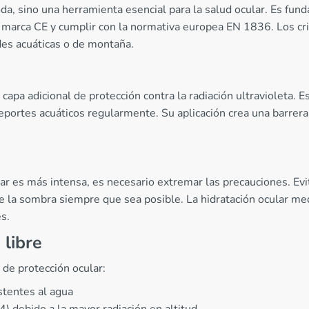
, sino una herramienta esencial para la salud ocular. Es fund
 marca CE y cumplir con la normativa europea EN 1836. Los cris
ades acuáticas o de montaña.
a capa adicional de protección contra la radiación ultraviolet
n deportes acuáticos regularmente. Su aplicación crea una barr
r es más intensa, es necesario extremar las precauciones. Evite
 la sombra siempre que sea posible. La hidratación ocular medi
s.
 libre
 de protección ocular:
istentes al agua
4) debido a la mayor radiación en altitud