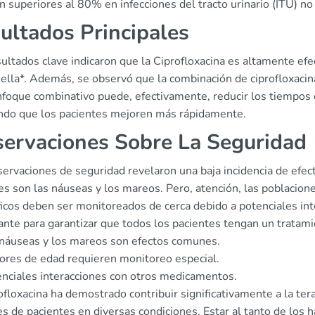
n superiores al 80% en infecciones del tracto urinario (ITU) n
ultados Principales
ultados clave indicaron que la Ciprofloxacina es altamente ef
ella*. Además, se observó que la combinación de ciprofloxacina
nfoque combinativo puede, efectivamente, reducir los tiempos 
tando que los pacientes mejoren más rápidamente.
ervaciones Sobre La Seguridad
servaciones de seguridad revelaron una baja incidencia de efe
s son las náuseas y los mareos. Pero, atención, las poblacio
icos deben ser monitoreados de cerca debido a potenciales int
nte para garantizar que todos los pacientes tengan un tratami
náuseas y los mareos son efectos comunes.
res de edad requieren monitoreo especial.
nciales interacciones con otros medicamentos.
ofloxacina ha demostrado contribuir significativamente a la tera
s de pacientes en diversas condiciones. Estar al tanto de los 