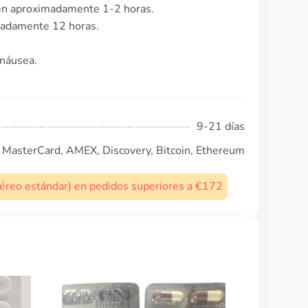
en aproximadamente 1-2 horas.
imadamente 12 horas.
 náusea.
9-21 días
, MasterCard, AMEX, Discovery, Bitcoin, Ethereum
 aéreo estándar) en pedidos superiores a €172