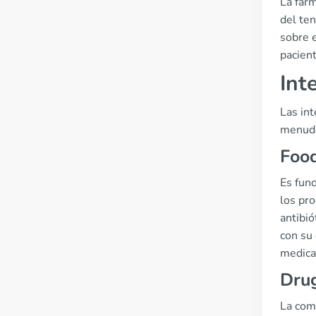
La farm
del te
sobre 
pacient
Int
Las int
menudo
Food
Es fund
los pro
antibió
con su
medica
Drug
La comb