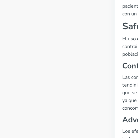
pacient
con un 
Saf
El uso 
contra
poblac
Cont
Las con
tendini
que se 
ya que 
concom
Adve
Los ef