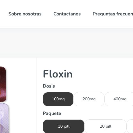
Sobre nosotras
Contactanos
Preguntas frecuen
Floxin
Dosis
100mg
200mg
400mg
Paquete
10 pill
20 pill