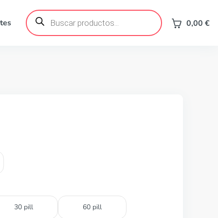
Búsqueda
de
tes
0,00
€
productos
30 pill
60 pill