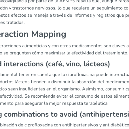
acovigilancia por parte de la AEMPS resalta que, aunque raros
ndón y trastornos nerviosos, lo que requiere un seguimiento co
estos efectos se maneja a través de informes y registros que p
es tratados.
eraction Mapping
eracciones alimenticias y con otros medicamentos son claves a 
 se preguntan cómo maximizar la efectividad del tratamiento.
 interactions (café, vino, lácteos)
amental tener en cuenta que la ciprofloxacina puede interactu
ductos lácteos tienden a disminuir la absorción del medicamen
tico sean insuficientes en el organismo. Asimismo, consumir ca
 efectividad. Se recomienda evitar el consumo de estos alimen
mento para asegurar la mejor respuesta terapéutica.
 combinations to avoid (antihipertensi
inación de ciprofloxacina con antihipertensivos y antidiabéti