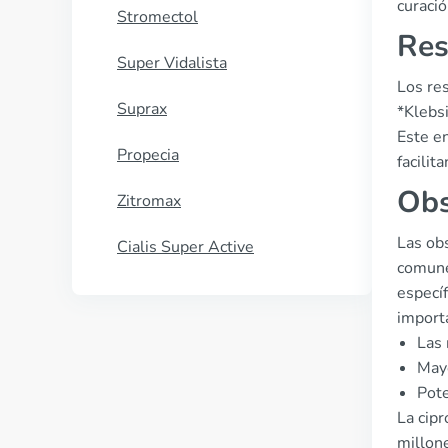
curació
Stromectol
Res
Super Vidalista
Los res
Suprax
*Klebsi
Este e
Propecia
facili
Obs
Zitromax
Las ob
Cialis Super Active
comune
específ
importa
Las 
Mayo
Pote
La cipr
millone