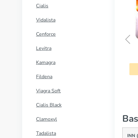
Cialis
Vidalista
Cenforce
Levitra
Azitromicina
Kamagra
COMPRAR AHORA
Fildena
Viagra Soft
Cialis Black
Bas
Clamoxyl
Tadalista
INN 