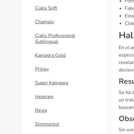
Form
Cialis Soft
Fabr
Esta
Champix
Clas
Hal
Cialis Professional
Sublingual
En el p
especia
Kamagra Gold
revelan
Priligy
decisiv
Resu
Super Kamagra
Se ha 
Heipram
un tra
buscan
Revia
Obs
Stromectol
Sin emb