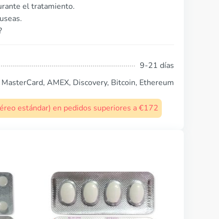
rante el tratamiento.
useas.
?
9-21 días
, MasterCard, AMEX, Discovery, Bitcoin, Ethereum
 aéreo estándar) en pedidos superiores a €172