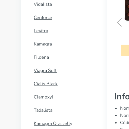
Vidalista
Cenforce
Levitra
Cleocin
Kamagra
COMPRAR AHORA
Fildena
Viagra Soft
Cialis Black
Inf
Clamoxyl
Nomb
Tadalista
Nom
Cód
Kamagra Oral Jelly