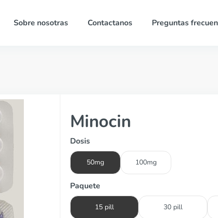
Sobre nosotras
Contactanos
Preguntas frecuen
Minocin
Dosis
50mg
100mg
Paquete
15 pill
30 pill