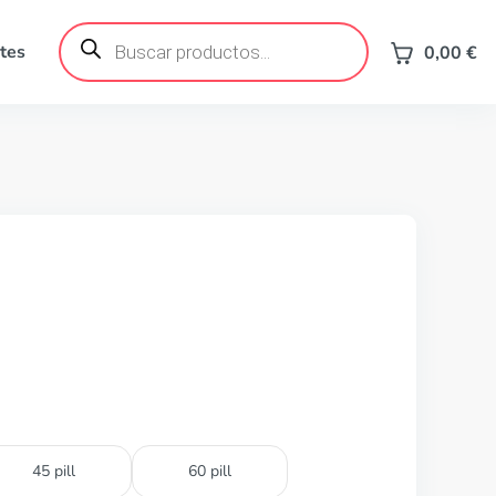
Búsqueda
de
tes
0,00
€
productos
45 pill
60 pill