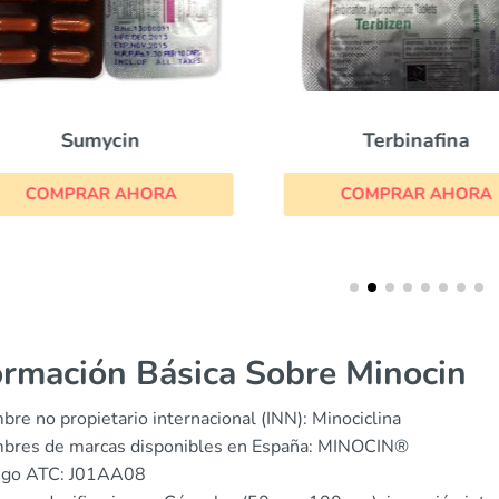
Sumycin
Terbinafina
COMPRAR AHORA
COMPRAR AHORA
ormación Básica Sobre Minocin
re no propietario internacional (INN): Minociclina
bres de marcas disponibles en España: MINOCIN®
igo ATC: J01AA08