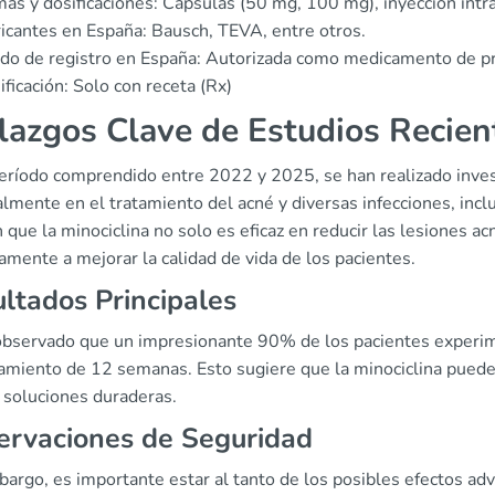
as y dosificaciones: Cápsulas (50 mg, 100 mg), inyección intr
icantes en España: Bausch, TEVA, entre otros.
do de registro en España: Autorizada como medicamento de pr
ificación: Solo con receta (Rx)
lazgos Clave de Estudios Recien
eríodo comprendido entre 2022 y 2025, se han realizado invest
lmente en el tratamiento del acné y diversas infecciones, inclu
 que la minociclina no solo es eficaz en reducir las lesiones a
amente a mejorar la calidad de vida de los pacientes.
ltados Principales
observado que un impresionante 90% de los pacientes experime
tamiento de 12 semanas. Esto sugiere que la minociclina puede
 soluciones duraderas.
ervaciones de Seguridad
argo, es importante estar al tanto de los posibles efectos adv