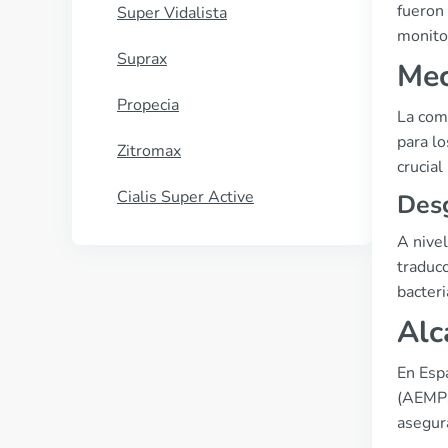
fueron
Super Vidalista
monito
Suprax
Mec
Propecia
La com
para lo
Zitromax
crucial
Cialis Super Active
Desg
A nivel
traducc
bacteri
Alc
En Esp
(AEMPS)
asegura