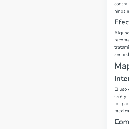
contra
niños m
Efec
Alguno
recomen
tratami
secund
Map
Inte
El uso 
café y 
los pa
medica
Comb