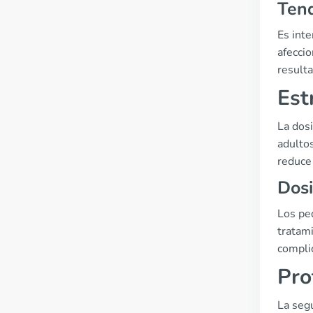
Tend
Es inte
afecci
resulta
Est
La dosi
adulto
reduce
Dosi
Los ped
tratami
compli
Pro
La segu