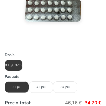
Dosis
0.15/0.02mg
Paquete
21 pill
42 pill
84 pill
Precio total:
46,16
€
34,70
€