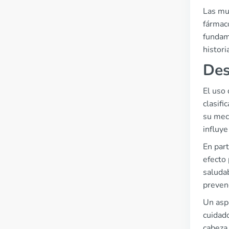
Las mu
fármaco
fundame
histori
Des
El uso
clasif
su mec
influye
En part
efecto 
saluda
preven
Un asp
cuidad
cabeza