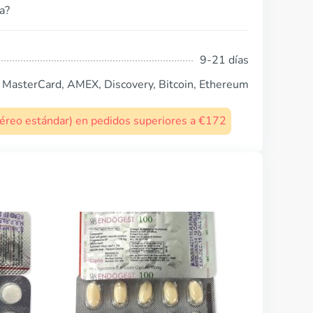
a?
9-21 días
, MasterCard, AMEX, Discovery, Bitcoin, Ethereum
 aéreo estándar) en pedidos superiores a €172
Tamoxifeno