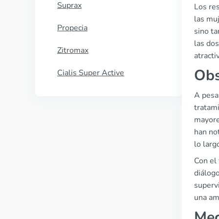
Suprax
Los res
las muj
Propecia
sino t
las do
Zitromax
atracti
Obs
Cialis Super Active
A pesa
tratam
mayore
han not
lo larg
Con el
diálog
superv
una am
Mec