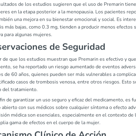
ultados de los estudios sugieren que el uso de Premarin tiene 
eres en la etapa posterior a la menopausia. Los pacientes repor
ambién una mejora en su bienestar emocional y social. Es inte
sis más bajas, como 0.3 mg, tienden a producir menos efectos 
va para algunas mujeres.
ervaciones de Seguridad
r de que los estudios muestran que Premarin es efectivo y que 
iento, se ha reportado un riesgo aumentado de eventos advers
s de 60 años, quienes pueden ser más vulnerables a complicaci
ificado casos de trombosis venosa, entre otros riesgos. Esto 
o del tratamiento.
 fin de garantizar un uso seguro y eficaz del medicamento, es
o abierto con sus médicos sobre cualquier síntoma o efecto ad
isión médica son esenciales, especialmente en el contexto de
plia gama de efectos en el cuerpo de la mujer.
anismo Clínico de Acción