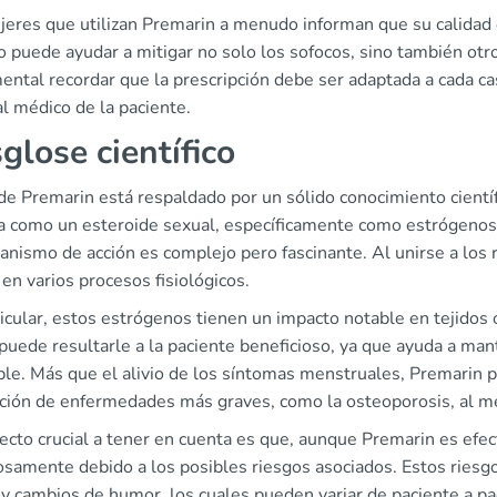
jeres que utilizan Premarin a menudo informan que su calidad d
 puede ayudar a mitigar no solo los sofocos, sino también otr
ntal recordar que la prescripción debe ser adaptada a cada cas
al médico de la paciente.
glose científico
 de Premarin está respaldado por un sólido conocimiento cient
ica como un esteroide sexual, específicamente como estrógeno
anismo de acción es complejo pero fascinante. Al unirse a los
 en varios procesos fisiológicos.
icular, estos estrógenos tienen un impacto notable en tejidos 
puede resultarle a la paciente beneficioso, ya que ayuda a man
ble. Más que el alivio de los síntomas menstruales, Premarin 
ción de enfermedades más graves, como la osteoporosis, al mej
ecto crucial a tener en cuenta es que, aunque Premarin es efec
osamente debido a los posibles riesgos asociados. Estos riesg
 y cambios de humor, los cuales pueden variar de paciente a p