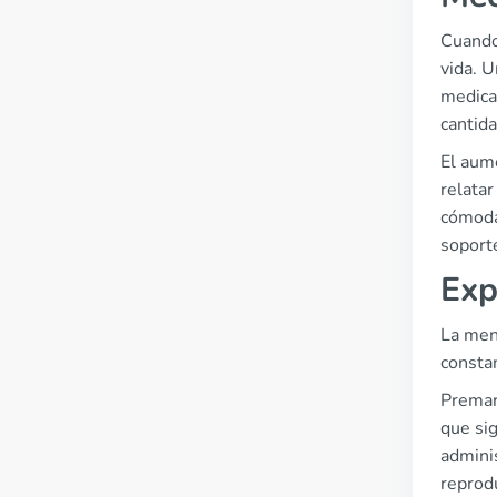
Cuando
vida. 
medica
cantida
El aum
relatar
cómoda
soporte
Exp
La men
constan
Premar
que si
adminis
reprod