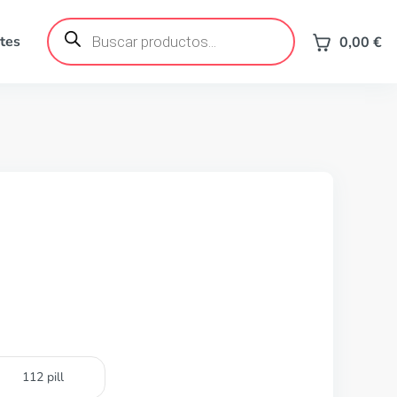
Búsqueda
de
tes
0,00
€
productos
112 pill