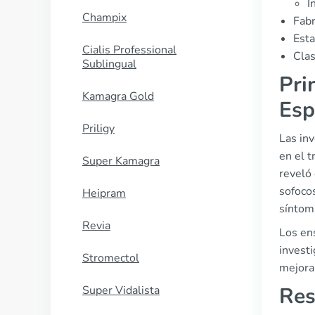
I
Champix
Fabr
Esta
Cialis Professional
Clas
Sublingual
Pri
Kamagra Gold
Esp
Priligy
Las in
en el 
Super Kamagra
reveló
sofocos
Heipram
síntom
Revia
Los en
investi
Stromectol
mejora
Res
Super Vidalista