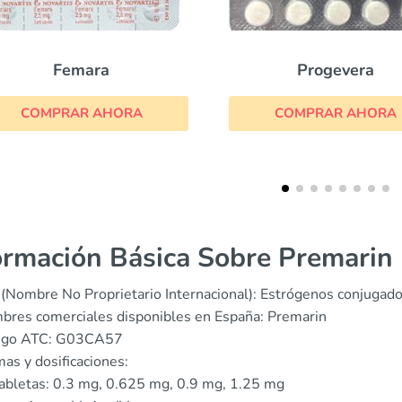
Progevera
Prometrium
COMPRAR AHORA
COMPRAR AHOR
ormación Básica Sobre Premarin
(Nombre No Proprietario Internacional): Estrógenos conjugad
res comerciales disponibles en España: Premarin
igo ATC: G03CA57
as y dosificaciones:
abletas: 0.3 mg, 0.625 mg, 0.9 mg, 1.25 mg