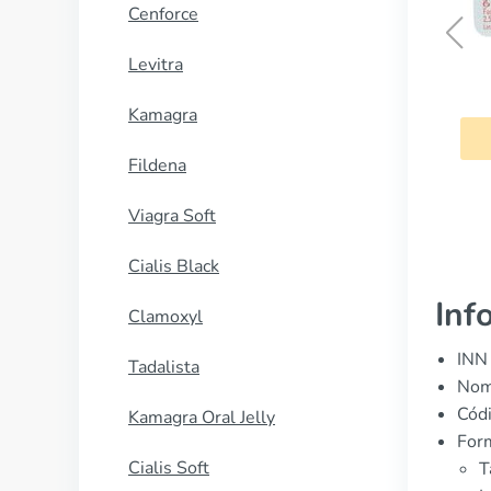
Cenforce
Levitra
Femara
Kamagra
COMPRAR AHORA
Fildena
Viagra Soft
Cialis Black
Inf
Clamoxyl
INN 
Tadalista
Nomb
Cód
Kamagra Oral Jelly
Form
Cialis Soft
T