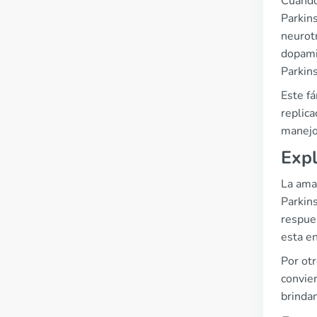
Cuando 
Parkin
neurot
dopami
Parkin
Este fá
replica
manejo
Expl
La ama
Parkin
respues
esta e
Por otr
convier
brinda