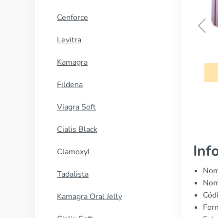
Cenforce
Levitra
Plaquenil
Kamagra
COMPRAR AHORA
Fildena
Viagra Soft
Cialis Black
Inf
Clamoxyl
Nomb
Tadalista
Nom
Cód
Kamagra Oral Jelly
Form