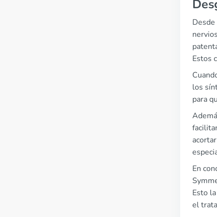
Desg
Desde u
nervios
patent
Estos 
Cuando
los sí
para qu
Además,
facilit
acortar
especi
En con
Symmetr
Esto l
el tra