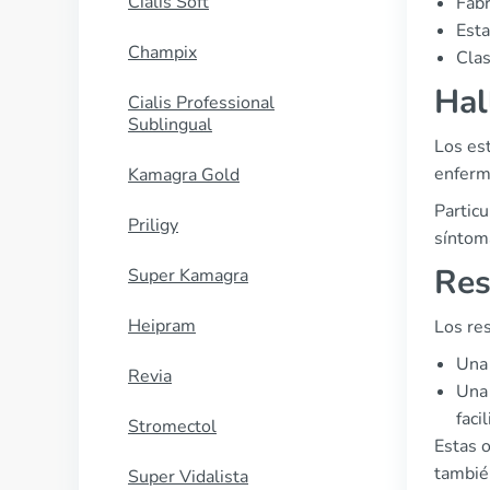
Cialis Soft
Fabr
Esta
Champix
Clas
Hal
Cialis Professional
Sublingual
Los est
enferm
Kamagra Gold
Particu
Priligy
síntom
Res
Super Kamagra
Heipram
Los re
Una 
Revia
Una 
faci
Stromectol
Estas o
también
Super Vidalista