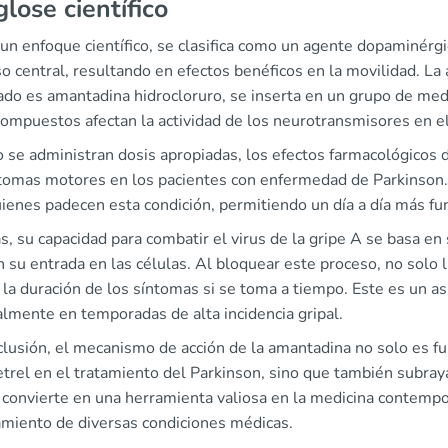
lose científico
n enfoque científico, se clasifica como un agente dopaminérgic
o central, resultando en efectos benéficos en la movilidad. L
ado es amantadina hidrocloruro, se inserta en un grupo de m
compuestos afectan la actividad de los neurotransmisores en el
 se administran dosis apropiadas, los efectos farmacológicos 
ntomas motores en los pacientes con enfermedad de Parkinson. 
ienes padecen esta condición, permitiendo un día a día más fu
 su capacidad para combatir el virus de la gripe A se basa en 
an su entrada en las células. Al bloquear este proceso, no solo 
 la duración de los síntomas si se toma a tiempo. Este es un a
almente en temporadas de alta incidencia gripal.
clusión, el mecanismo de acción de la amantadina no solo es 
el en el tratamiento del Parkinson, sino que también subraya 
a convierte en una herramienta valiosa en la medicina contemp
tamiento de diversas condiciones médicas.