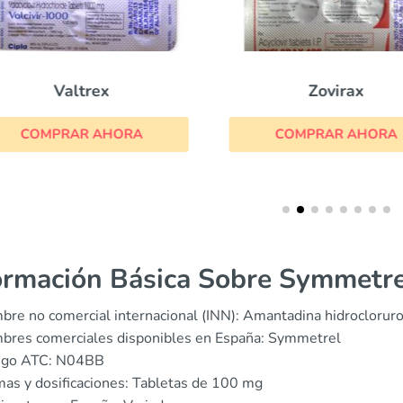
Valtrex
Zovirax
COMPRAR AHORA
COMPRAR AHORA
ormación Básica Sobre Symmetre
re no comercial internacional (INN): Amantadina hidroclorur
bres comerciales disponibles en España: Symmetrel
igo ATC: N04BB
as y dosificaciones: Tabletas de 100 mg