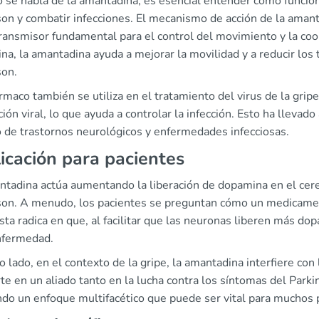
se habla de la amantadina, es esencial entender cómo funciona
son y combatir infecciones. El mecanismo de acción de la amant
ransmisor fundamental para el control del movimiento y la coor
na, la amantadina ayuda a mejorar la movilidad y a reducir lo
son.
rmaco también se utiliza en el tratamiento del virus de la gripe
ción viral, lo que ayuda a controlar la infección. Esto ha llevad
 de trastornos neurológicos y enfermedades infecciosas.
icación para pacientes
ntadina actúa aumentando la liberación de dopamina en el cere
son. A menudo, los pacientes se preguntan cómo un medicamento
ta radica en que, al facilitar que las neuronas liberen más do
nfermedad.
o lado, en el contexto de la gripe, la amantadina interfiere con 
te en un aliado tanto en la lucha contra los síntomas del Park
ndo un enfoque multifacético que puede ser vital para muchos 