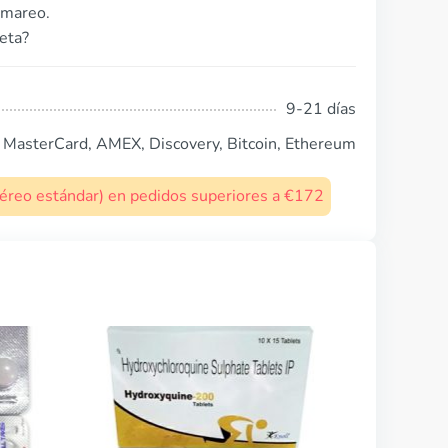
 mareo.
eta?
9-21 días
, MasterCard, AMEX, Discovery, Bitcoin, Ethereum
 aéreo estándar) en pedidos superiores a €172