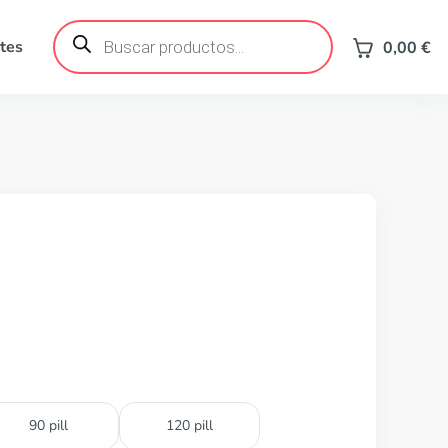
Búsqueda
de
tes
0,00
€
productos
90 pill
120 pill