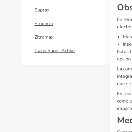
Obs
Suprax
En tér
Propecia
efecto
Mar
Zitromax
Ins
Cialis Super Active
Estos 
opción 
La com
integr
que se
En res
como u
impacto
Mec