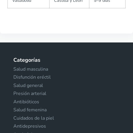
Valladolid
Castilla y León
5–9 días
Categorías
Salud masculina
Disfunción eréctil
Salud general
Presión arterial
Antibióticos
Salud femenina
Cuidados de la piel
Antidepresivos