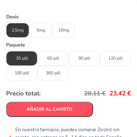
Dosis
2,5mg
5mg
10mg
Paquete
30 pill
60 pill
90 pill
120 pill
180 pill
360 pill
Precio total:
28,11
€
23,42
€
AÑADIR AL CARRITO
En nuestra farmacia, puedes comprar Zestril sin