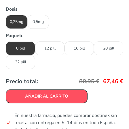
Dosis
0,25mg
0,5mg
Paquete
8 pill
12 pill
16 pill
20 pill
32 pill
Precio total:
80,95
€
67,46
€
AÑADIR AL CARRITO
En nuestra farmacia, puedes comprar dostinex sin
receta, con entrega en 5–14 días en toda España.