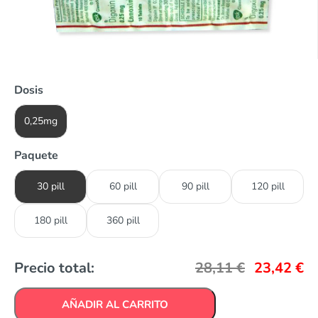
Dosis
0,25mg
Paquete
30 pill
60 pill
90 pill
120 pill
180 pill
360 pill
Precio total:
28,11
€
23,42
€
AÑADIR AL CARRITO