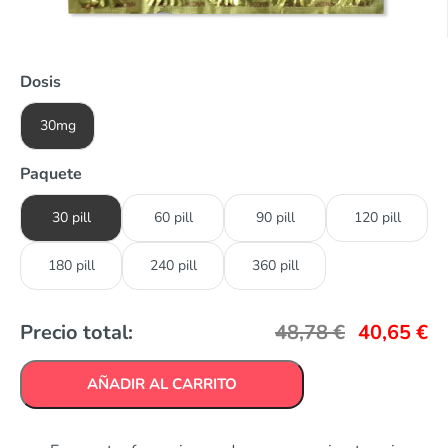
Dosis
30mg
Paquete
30 pill
60 pill
90 pill
120 pill
180 pill
240 pill
360 pill
Precio total:
48,78
€
40,65
€
AÑADIR AL CARRITO