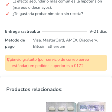
El efecto secundario más común es la hipotensión
(mareos o desmayos).
¿Te gustaría probar nimotop sin receta?
Entrega rastreable
9-21 días
Método de
Visa, MasterCard, AMEX, Discovery,
pago
Bitcoin, Ethereum
Envío gratuito (por servicio de correo aéreo
estándar) en pedidos superiores a €172
Productos relacionados: