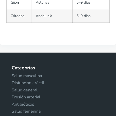
Gijón
Asturias
5–9 días
Córdoba
Andalucía
5–9 días
Categorías
Salud masculina
Disfunción eréctil
Salud general
Presión arterial
Antibióticos
Salud femenina